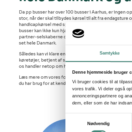
Da pp busser har over 100 busser i Aarhus, er ingen opg
stor, når der skal tilbydes kørsel til alt fra endagsture o
handicapkørsel med specielle liftbusser eller udland
busser kan ikke kun hjælpe med en større flåde, men
partner-selskaberne dække alle former for busbehov i
set hele Danmark.
Samtykke
Således kan vi klare enhver opgave, som vi løser me
køretøjer, betjent af servicemindede og professionell
os handler netop om hele den samlede rejseoplevelse
Denne hjemmeside bruger c
Læs mere om vores forskellige bustyper
her
eller be
Vi bruger cookies til at tilpas
du har brug for at kende prisen på en bestemt buskørs
vores trafik. Vi deler også 
annonceringspartnere og anal
dem, eller som de har indsaml
Samtykkevalg
Nødvendig