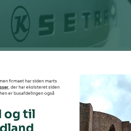
 men firmaet har siden marts
sser
, der har eksisteret siden
nhen er busafdelingen også
 og til
udland