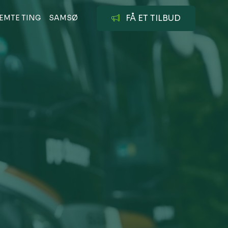
FÅ ET TILBUD
EMTE TING
SAMSØ