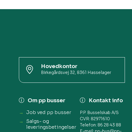
Hovedkontor
Birkegårdsvej 32, 8361 Hasselager​
Om pp busser
Kontakt info
Job ved pp busser
P.P. Busselskab A/S
CVR: 82971610​
Salgs- og
Telefon:
86 28 43 88
leveringsbetingelser
E-mail:
pp-bus@pp-