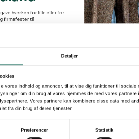
ave hverken for lille eller for
g firmafester til
skørsel i dobbeltdækkere. pp
 kan også i samarbejde med
kke bare i Jylland, men stort
Detaljer
d præsentable og komfortable
e chauffører. Transport hos
.
ookies
nyt vores
prisberegner
, hvis
se vores indhold og annoncer, til at vise dig funktioner til sociale
el
oplysninger om din brug af vores hjemmeside med vores partnere i
ysepartnere. Vores partnere kan kombinere disse data med andr
et fra din brug af deres tjenester.
Præferencer
Statistik