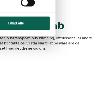
P busselskab
Tillad alle
ser, bustransport, busudlejning, liftbusser eller andre
at kontakte os. Vi står klar til at besvare alle de
et hvad det drejer sig om.