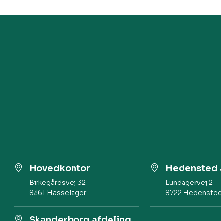
Hovedkontor
Hedensted 
Birkegårdsvej 32​
Lundagervej 2 ​
8361 Hasselager
8722 Hedenste
Skanderborg afdeling