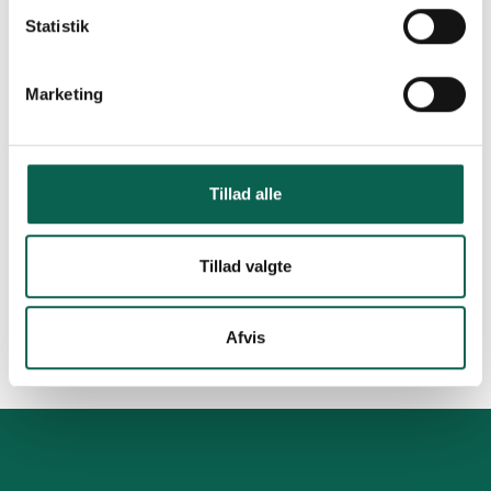
Statistik
Marketing
Hvem er PP busselskab
Tillad alle
Har du spørgsmål til vores priser, bustransport,
busudlejning, liftbusser eller andre ting, er du altid
velkommen til at kontakte os. Vi står klar til at besvare alle
de spørgsmål, du måtte have uanset hvad det drejer sig om.
Tillad valgte
Afvis