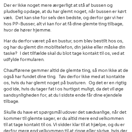
Der er ikke noget mere ærgerligt at stå af bussen og
pludselig opdage, at du har glemt noget, når bussen er kørt
væk. Det kan ske for selv den bedste, og derfor gør vi her
hos PP-Busser, alt vi kan for at få dine glemte ting tilbage,
hvor de hører hjemme.
Har du derfor været på en bustur, som blev bestilt hos os,
og har du glemt din mobiltelefon, din jakke eller måske din
taske? I det tilfælde skal du blot tage kontakt til os, ved at
udfylde formularen.
Chaufførene gemmer altid de glemte ting, så mon ikke at de
også har fundet dine ting. Tøv derfor ikke med at kontakte
os, hvis du har glemt noget på busturen. Og det er en rigtig
god ide, hvis du tager fat i os hurtigst muligt, da det vil øge
sandsynligheden for, at du i sidste ende får dine ejendele
tilbage.
Skulle du have et spørgsmål udover det sædvanlige, når det
kommer til glemte sager, er du altid mere end velkommen
til at tage kontakt til os. Vi sidder klar til at hjælpe, og du er
derfor mere end velkommen til at ringe eller skrive, hvis der