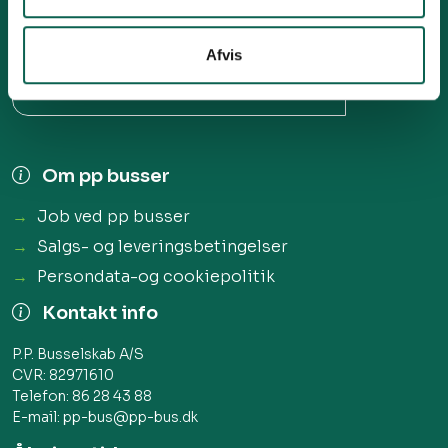
Afvis
Hovedkontor
Birkegårdsvej 32, 8361 Hasselager​
Om pp busser
Job ved pp busser
Salgs- og leveringsbetingelser
Persondata-og cookiepolitik
Kontakt info
P.P. Busselskab A/S
CVR: 82971610​
Telefon:
86 28 43 88
E-mail:
pp-bus@pp-bus.dk