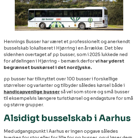
Hennings Busser har været et professionelt og anerkendt
busselskab lokaliseret i Hjørring i en årrække. Det blev
sidenhen overtaget af pp busser, som i 2025 lukkede ned
for afdelingen i Hjørring - bemærk derfor
vi har yderst
begrænset buskørsel i det nordjyske.
pp busser har tilknyttet over 100 busser i forskellige
størrelser og varianter og tilbyder således kørsel både i
handicapvenlige busser
så vel som store og små busser
til eksempelvis længere turistkørsel og endagsture for små
og større grupper.
Alsidigt busselskab i Aarhus
Med udgangspunkt i Aarhus er ingen opgave således
hverken for stor eller for lille for pp busser, og vi løser dem